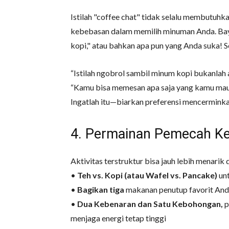
Istilah "coffee chat" tidak selalu membutuhk
kebebasan dalam memilih minuman Anda. Baya
kopi," atau bahkan apa pun yang Anda suka! 
“Istilah ngobrol sambil minum kopi bukanlah ar
“Kamu bisa memesan apa saja yang kamu ma
Ingatlah itu—biarkan preferensi mencerminka
4. Permainan Pemecah K
Aktivitas terstruktur bisa jauh lebih menarik
•
Teh vs. Kopi (atau Wafel vs. Pancake)
unt
•
Bagikan tiga
makanan penutup favorit Anda,
•
Dua Kebenaran dan Satu Kebohongan,
p
menjaga energi tetap tinggi