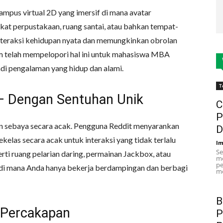
mpus virtual 2D yang imersif di mana avatar
kat perpustakaan, ruang santai, atau bahkan tempat-
 interaksi kehidupan nyata dan memungkinkan obrolan
am telah mempelopori hal ini untuk mahasiswa MBA
adi pengalaman yang hidup dan alami.
T
 — Dengan Sentuhan Unik
C
P
 sebaya secara acak. Pengguna Reddit menyarankan
D
elas secara acak untuk interaksi yang tidak terlalu
Im
Se
ti ruang pelarian daring, permainan Jackbox, atau
me
pe
 di mana Anda hanya bekerja berdampingan dan berbagi
me
B
 Percakapan
P