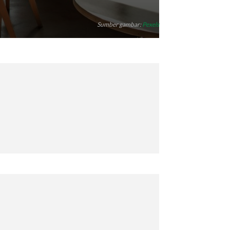
Sumber gambar:
Pexels