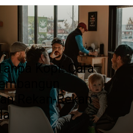
Tanpa Kopi: Cara
 Membangun
an Rekan-Rekan
da