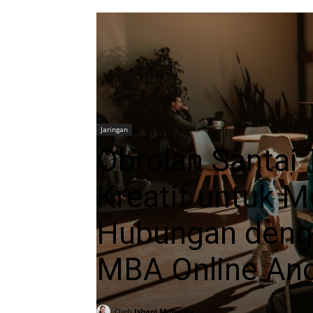
Jaringan
Obrolan Santai 
Kreatif untuk
Hubungan deng
MBA Online An
Oleh
Ishani Mohanty