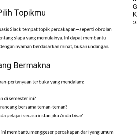
G
Pilih Topikmu
K
28
rbasis Slack tempat topik percakapan—seperti obrolan
entang siapa yang memulainya. Ini dapat membantu
dengan nyaman berdasarkan minat, bukan undangan.
yang Bermakna
yaan-pertanyaan terbuka yang mendalam:
 di semester ini?
a rancang bersama teman-teman?
a pelajari secara instan jika Anda bisa?
ti ini membantu menggeser percakapan dari yang umum