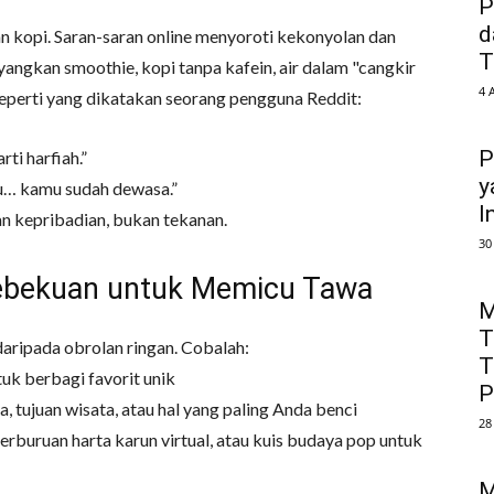
P
d
an kopi. Saran-saran online menyoroti kekonyolan dan
T
ngkan smoothie, kopi tanpa kafein, air dalam "cangkir
4 
Seperti yang dikatakan seorang pengguna Reddit:
P
ti harfiah.”
y
u… kamu sudah dewasa.”
I
n kepribadian, bukan tekanan.
30
ebekuan untuk Memicu Tawa
M
T
 daripada obrolan ringan. Cobalah:
T
uk berbagi favorit unik
P
 tujuan wisata, atau hal yang paling Anda benci
28
erburuan harta karun virtual, atau kuis budaya pop untuk
M