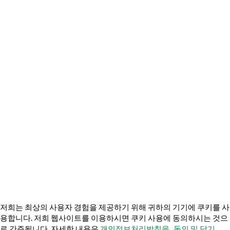
은둔
개인정보보호 헌장
개인정보 보호 센터
개인정보 보호정책
일본 개인정보 보호정책
내 개인 정보를 판매하지 마세요
쿠키 사기 방지 정책
© 2026 TechVersions c/o Anteriad LLC. 모든 권리 보유.
회사 소개
왜 우리를 선택해야 할까요?
문의하기
미디어 키트를 받아보세요
저희는 최상의 사용자 경험을 제공하기 위해 귀하의 기기에 쿠키를 사
용합니다. 저희 웹사이트를 이용하시면 쿠키 사용에 동의하시는 것으
로 간주됩니다. 자세한 내용은
개인정보처리방침을
.
동의 및 닫기