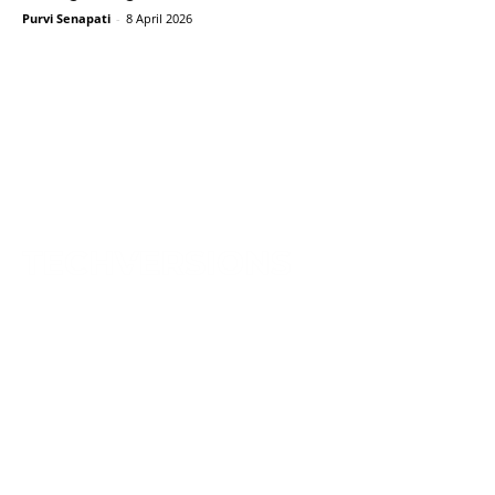
Purvi Senapati
-
8 April 2026
TechVersions c/o Anteriad LLC
441 Lexington Avenue,
Suite 1404, New York, NY 10017