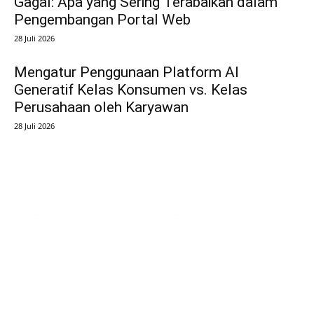
Gagal: Apa yang Sering Terabaikan dalam
Pengembangan Portal Web
28 Juli 2026
Mengatur Penggunaan Platform AI
Generatif Kelas Konsumen vs. Kelas
Perusahaan oleh Karyawan
28 Juli 2026
TechVersions c/o Anteriad LLC
441 Lexington Avenue,
Suite 1404, New York, NY 10017