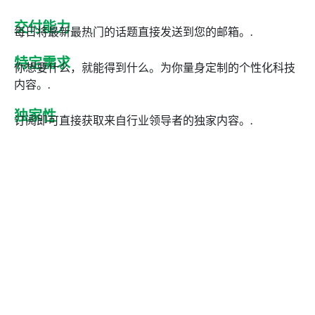
交付能力
每日将最新最热门的话题直接发送到您的邮箱。.
特定需求
你想要什么，就能得到什么。为你量身定制的个性化科技
内容。.
独家性
订阅即可直接获取来自行业领导者的独家内容。.
TechVersions（地址：Anteriad LLC，