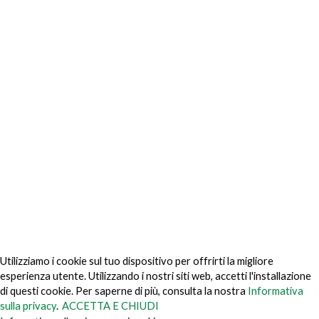
Carta della privacy
Centro per la privacy
politica sulla riservatezza
Informativa sulla privacy Giappone
Non vendere le mie informazioni personali
Politica di prevenzione delle frodi sui cookie
© 2026 TechVersions c/o Anteriad LLC. Tutti i diritti riservati.
Chi siamo
Perché noi
Contattaci
Ottieni il nostro Media Kit
Utilizziamo i cookie sul tuo dispositivo per offrirti la migliore
esperienza utente. Utilizzando i nostri siti web, accetti l'installazione
di questi cookie. Per saperne di più, consulta la nostra
Informativa
sulla privacy
.
ACCETTA E CHIUDI