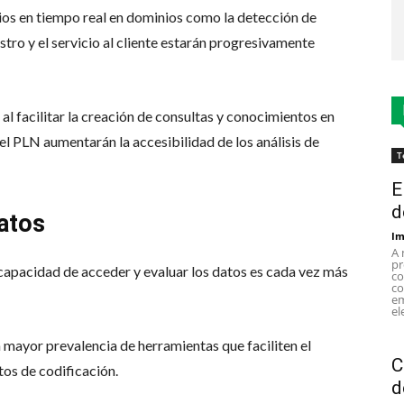
cios en tiempo real en dominios como la detección de
stro y el servicio al cliente estarán progresivamente
al facilitar la creación de consultas y conocimientos en
el PLN aumentarán la accesibilidad de los análisis de
T
E
d
atos
Im
A 
pr
a capacidad de acceder y evaluar los datos es cada vez más
co
co
em
el
 mayor prevalencia de herramientas que faciliten el
C
tos de codificación.
d