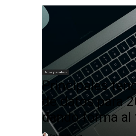
Datos y análisis
Principales ten
de datos para 2
dando forma al 
Por
Ishani Mohanty