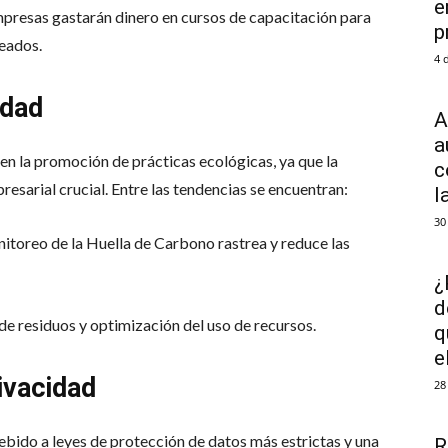
e
presas gastarán dinero en cursos de capacitación para
p
eados.
4 
idad
A
a
en la promoción de prácticas ecológicas, ya que la
c
resarial crucial. Entre las tendencias se encuentran:
l
30
itoreo de la Huella de Carbono rastrea y reduce las
¿
d
e residuos y optimización del uso de recursos.
q
e
ivacidad
28
ebido a leyes de protección de datos más estrictas y una
R