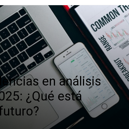
dencias en análisis
025: ¿Qué está
futuro?