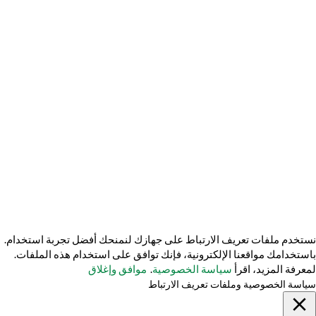
ميثاق الخصوصية
مركز الخصوصية
سياسة الخصوصية
سياسة الخصوصية في اليابان
لا تبيع معلوماتي الشخصية
سياسة منع الاحتيال في ملفات تعريف الارتباط
© 2026 TechVersions c/o Anteriad LLC. جميع الحقوق محفوظة.
احصل على ملفنا الإعلامي
اتصل بنا
لماذا نحن؟
معلومات عنا
نستخدم ملفات تعريف الارتباط على جهازك لنمنحك أفضل تجربة استخدام.
باستخدامك مواقعنا الإلكترونية، فإنك توافق على استخدام هذه الملفات.
لمعرفة المزيد، اقرأ
سياسة الخصوصية
.
موافق وإغلاق
سياسة الخصوصية وملفات تعريف الارتباط