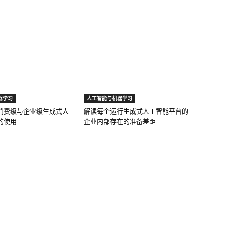
器学习
人工智能与机器学习
消费级与企业级生成式人
解读每个运行生成式人工智能平台的
的使用
企业内部存在的准备差距
决方案
技术
联合发布
人工智能与机器学习
账户的营销
云计算
意图的营销
网络安全