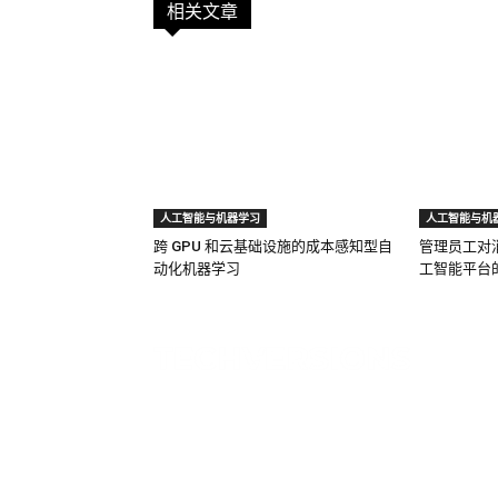
相关文章
人工智能与机器学习
人工智能与机
跨 GPU 和云基础设施的成本感知型自
管理员工对
动化机器学习
工智能平台
解
内容
TechVersions（地址：Anteriad
基于
LLC，
基于
441 Lexington Avenue,