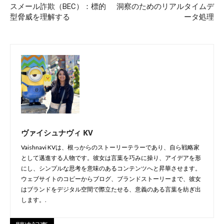
スメール詐欺（BEC）：標的
洞察のためのリアルタイムデ
型脅威を理解する
ータ処理
ヴァイシュナヴィ KV
Vaishnavi KVは、根っからのストーリーテラーであり、自ら戦略家
として邁進する人物です。彼女は言葉を巧みに操り、アイデアを形
にし、シンプルな思考を意味のあるコンテンツへと昇華させます。
ウェブサイトのコピーからブログ、ブランドストーリーまで、彼女
はブランドをデジタル空間で際立たせる、意義のある言葉を紡ぎ出
します。.