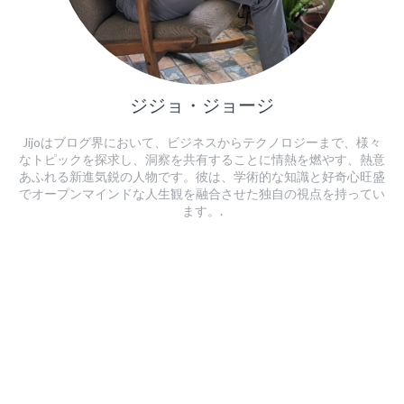
ジジョ・ジョージ
Jijoはブログ界において、ビジネスからテクノロジーまで、様々
なトピックを探求し、洞察を共有することに情熱を燃やす、熱意
あふれる新進気鋭の人物です。彼は、学術的な知識と好奇心旺盛
でオープンマインドな人生観を融合させた独自の視点を持ってい
ます。.