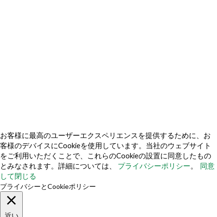
私の個人情報を販売しないでください
クッキー不正防止ポリシー
© 2026 TechVersions c/o Anteriad LLC. 無断複写・転載を禁じま
す。.
私たちについて
なぜ私たちを選ぶのか
お問い合わせ
メディアキットを入手する
お客様に最高のユーザーエクスペリエンスを提供するために、お
客様のデバイスにCookieを使用しています。当社のウェブサイト
をご利用いただくことで、これらのCookieの設置に同意したもの
とみなされます。詳細については、
プライバシーポリシー
。
同意
し​​て閉じる
プライバシーとCookieポリシー
近い