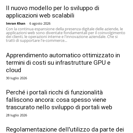
Il nuovo modello per lo sviluppo di
applicazioni web scalabili
Imran Khan
-
6 agosto 2026
Con la continua espansione della presenza digitale delle aziende, le
applicazioni web sono diventate fondamentali per il coinvolgimento
dei clienti, le operazioni interne e l'innovazione aziendale. Che si
tratti di supportare l'e-commerce...
Apprendimento automatico ottimizzato in
termini di costi su infrastrutture GPU e
cloud
30 luglio 2026
Perché i portali ricchi di funzionalità
falliscono ancora: cosa spesso viene
trascurato nello sviluppo di portali web
28 luglio 2026
Regolamentazione dell'utilizzo da parte dei